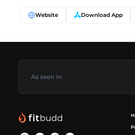
Website
Download App
As seen in
H
P