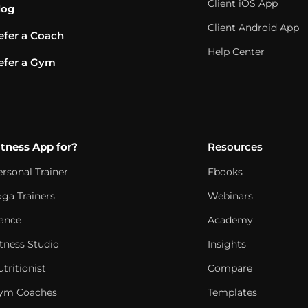
Client iOS App
log
Client Android App
efer a Coach
Help Center
efer a Gym
itness App for?
Resources
ersonal Trainer
Ebooks
oga Trainers
Webinars
ance
Academy
itness Studio
Insights
tritionist
Compare
ym Coaches
Templates