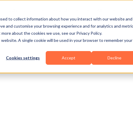
Business Types
Features
Resources
Pric
sed to collect information about how you interact with our website and
ove and customise your browsing experience and for analytics and metri
t more about the cookies we use, see our Privacy Policy.
is website. A single cookie will be used in your browser to remember your
Cookies settings
Accept
Decline
ics
HIIT