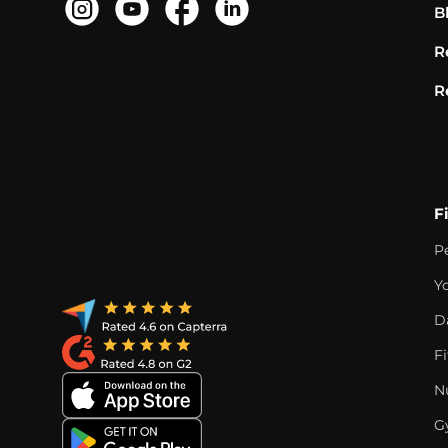
B
R
R
F
P
Y
D
F
Nu
G