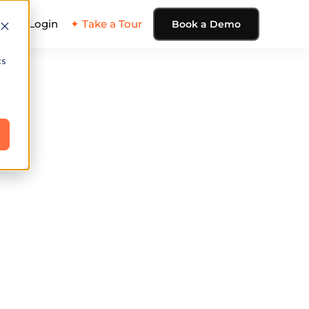
ing
Login
✦ Take a Tour
Book a Demo
cs