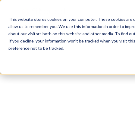
This website stores cookies on your computer. These cookies are u
allow us to remember you. We use this information in order to impr
about our visitors both on this website and other media. To find ou
If you decline, your information won’t be tracked when you visit th
preference not to be tracked.
Carolina
Bodybuilding
Functional
Calisthen